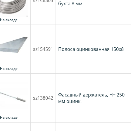
sz146303
бухта 8 мм
На складе
sz154591
Полоса оцинкованная 150х8
На складе
Фасадный держатель, H= 250
sz138042
мм оцинк.
На складе