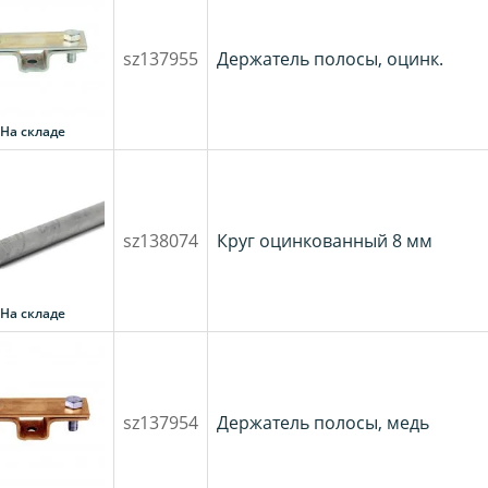
sz137955
Держатель полосы, оцинк.
На складе
sz138074
Круг оцинкованный 8 мм
На складе
sz137954
Держатель полосы, медь