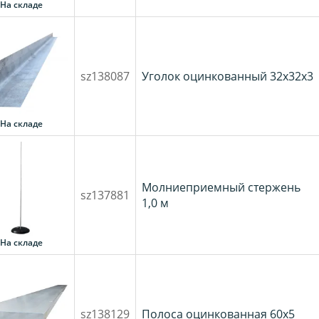
На складе
sz138087
Уголок оцинкованный 32х32х3
На складе
Молниеприемный стержень
sz137881
1,0 м
На складе
sz138129
Полоса оцинкованная 60х5