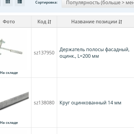
Сортировка:
Фото
Код
Название позиции
Держатель полосы фасадный,
sz137950
оцинк., L=200 мм
На складе
sz138080
Круг оцинкованный 14 мм
На складе