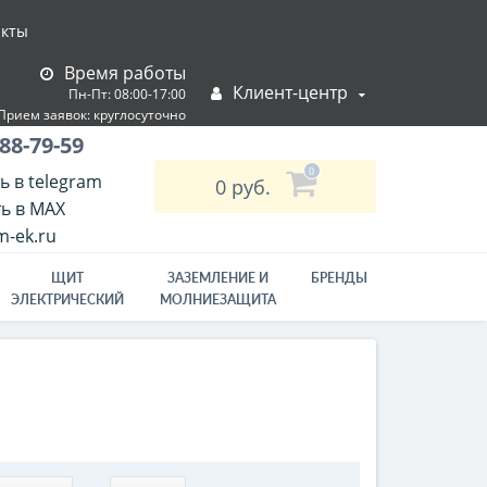
акты
Время работы
Клиент-центр
Пн-Пт: 08:00-17:00
Прием заявок: круглосуточно
Режим работы склада:
88-79-59
пн-пт: 10:00–17:00
0
ь в telegram
0 руб.
ь в MAX
-ek.ru
ЩИТ
ЗАЗЕМЛЕНИЕ И
БРЕНДЫ
ЭЛЕКТРИЧЕСКИЙ
МОЛНИЕЗАЩИТА