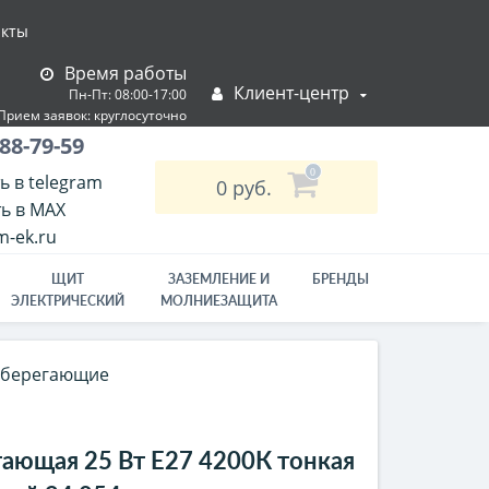
акты
Время работы
Клиент-центр
Пн-Пт: 08:00-17:00
Прием заявок: круглосуточно
Режим работы склада:
88-79-59
пн-пт: 10:00–17:00
0
ь в telegram
0 руб.
ь в MAX
-ek.ru
ЩИТ
ЗАЗЕМЛЕНИЕ И
БРЕНДЫ
ЭЛЕКТРИЧЕСКИЙ
МОЛНИЕЗАЩИТА
сберегающие
ающая 25 Вт Е27 4200К тонкая