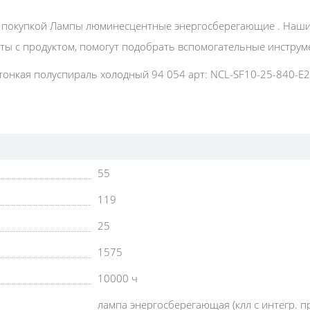
 покупкой Лампы люминесцентные энергосберегающие . Наши
оты с продуктом, помогут подобрать вспомогательные инструм
онкая полуспираль холодный 94 054 арт: NCL-SF10-25-840-Е27
55
119
25
1575
10000 ч
лампа энергосберегающая (клл с интегр. п