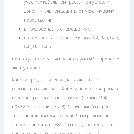
участках кабельной трассы при условии
дополнительной защиты от механических
повреждений;
в пожароопасных помещениях;
во взрывоопасных зонах класса B-I, B-Iа, B-Iб,
B-Iг, В-II, В-IIа;
при отсутствии растягивающих усилий в процессе
эксплуатации.
Кабели предназначены для наклонных и
горизонтальных трасс. Кабели не распространяют
горение при прокладке в пучках (нормы МЭК
60332-3 категории А и В). Допустимый нагрев
токопроводящих жил в аварийном режиме не
должен превышать +80°С и продолжительность
работы в аварийном режиме не должна быть