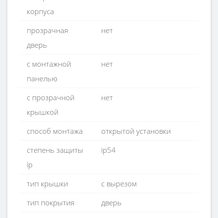
корпуса
прозрачная
нет
дверь
с монтажной
нет
панелью
с прозрачной
нет
крышкой
способ монтажа
открытой установки
степень защиты
ip54
ip
тип крышки
с вырезом
тип покрытия
дверь