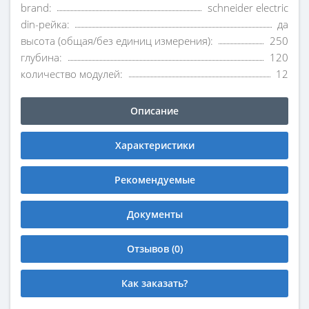
brand:
schneider electric
din-рейка:
да
высота (общая/без единиц измерения):
250
глубина:
120
количество модулей:
12
Описание
Характеристики
Рекомендуемые
Документы
Отзывов (0)
Как заказать?